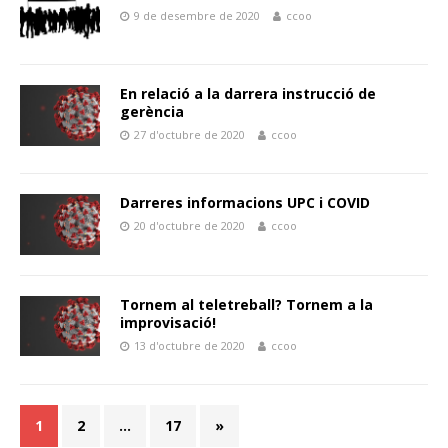
9 de desembre de 2020
ccoo
En relació a la darrera instrucció de
gerència
27 d'octubre de 2020
ccoo
Darreres informacions UPC i COVID
20 d'octubre de 2020
ccoo
Tornem al teletreball? Tornem a la
improvisació!
13 d'octubre de 2020
ccoo
1
2
…
17
»