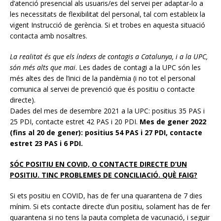
d’atenció presencial als usuaris/es del servei per adaptar-lo a
les necessitats de flexibilitat del personal, tal com estableix la
vigent Instrucció de gerència. Si et trobes en aquesta situació
contacta amb nosaltres.
La realitat és que els índexs de contagis a Catalunya, i a la UPC,
són més alts que mai
. Les dades de contagi a la UPC són les
més altes des de l’inici de la pandèmia (i no tot el personal
comunica al servei de prevenció que és positiu o contacte
directe).
Dades del mes de desembre 2021 a la UPC: positius 35 PAS i
25 PDI, contacte estret 42 PAS i 20 PDI.
Mes de gener 2022
(fins al 20 de gener): positius 54 PAS i 27 PDI, contacte
estret 23 PAS i 6 PDI.
SÓC POSITIU EN COVID, O CONTACTE DIRECTE D’UN
POSITIU. TINC PROBLEMES DE CONCILIACIÓ. QUÈ FAIG?
Si ets positiu en COVID, has de fer una quarantena de 7 dies
mínim. Si ets contacte directe d’un positiu, solament has de fer
quarantena si no tens la pauta completa de vacunació, i seguir