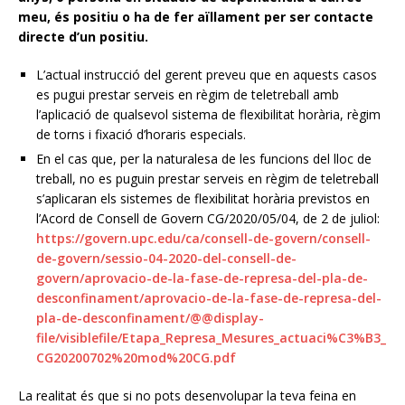
meu, és positiu o ha de fer aïllament per ser contacte
directe d’un positiu.
L’actual instrucció del gerent preveu que en aquests casos
es pugui prestar serveis en règim de teletreball amb
l’aplicació de qualsevol sistema de flexibilitat horària, règim
de torns i fixació d’horaris especials.
En el cas que, per la naturalesa de les funcions del lloc de
treball, no es puguin prestar serveis en règim de teletreball
s’aplicaran els sistemes de flexibilitat horària previstos en
l’Acord de Consell de Govern CG/2020/05/04, de 2 de juliol:
https://govern.upc.edu/ca/consell-de-govern/consell-
de-govern/sessio-04-2020-del-consell-de-
govern/aprovacio-de-la-fase-de-represa-del-pla-de-
desconfinament/aprovacio-de-la-fase-de-represa-del-
pla-de-desconfinament/@@display-
file/visiblefile/Etapa_Represa_Mesures_actuaci%C3%B3_
CG20200702%20mod%20CG.pdf
La realitat és que si no pots desenvolupar la teva feina en