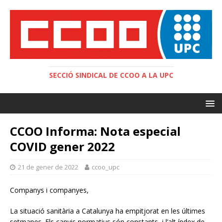
SECCIÓ SINDICAL DE CCOO A LA UPC
CCOO Informa: Nota especial
COVID gener 2022
21 de gener de 2022
ccoo_upc
Companys i companyes,
La situació sanitària a Catalunya ha empitjorat en les últimes
setmanes. Els canvis normatius són constants, i l’alt índex de