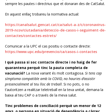
sempre les pautes i directrius que et donaran des de CatSalut.
En aquest enllaç trobareu la normativa actual:
https://canalsalut.gencat.cat/ca/salut-a-z/c/coronavirus-
2019-ncov/ciutadania/deteccio-de-casos-i-seguiment-de-
contactes/contactes-estrets/
Comunicar a la UPC el cas positiu o contacte directe:
https://www.upc.edu/prevencio/ca/casos-i-contactes
I què passa si soc contacte directe i no haig de fer
quarantena perquè tinc la pauta completa de
vacunació?
La nova variant és molt contagiosa.
Si tens cap
símptoma compatible amb la COVID, no hauries d’assistir
presencialment al teu lloc de treball
. Si no pots, o no
t’autoritzen a realitzar teletreball en la teva unitat, demana la
baixa al teu CAP o a través de la meva salut.
Tinc problemes de conciliació perquè un menor de 12
anys, o persona en situació de dependència a càrrec