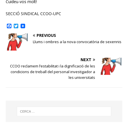
Cuideu-vos molt!
SECCIÓ SINDICAL CCOO-UPC
F
T
a
w
c
i
PREVIOUS
e
t
Llums i ombres a la nova convocatòria de sexennis
b
t
o
e
o
r
k
NEXT
CCOO reclamem l’estabilitat i la dignificació de les
condicions de treball del personal investigador a
les universitats