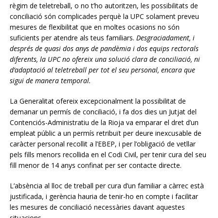
règim de teletreball, o no t’ho autoritzen, les possibilitats de
conciliació són complicades perquè la UPC solament preveu
mesures de flexibilitat que en moltes ocasions no són
suficients per atendre als teus familiars.
Desgraciadament, i
després de quasi dos anys de pandèmia i dos equips rectorals
diferents, la UPC no ofereix una solució clara de conciliació, ni
d’adaptació al teletreball per tot el seu personal, encara que
sigui de manera temporal.
La Generalitat ofereix excepcionalment la possibilitat de
demanar un permís de conciliació, i fa dos dies un Jutjat del
Contenciós-Administratiu de la Rioja va emparar el dret d’un
empleat públic a un permís retribuït per deure inexcusable de
caràcter personal recollit a l’EBEP, i per l’obligació de vetllar
pels fills menors recollida en el Codi Civil, per tenir cura del seu
fill menor de 14 anys confinat per ser contacte directe.
L’absència al lloc de treball per cura d’un familiar a càrrec està
justificada, i gerència hauria de tenir-ho en compte i facilitar
les mesures de conciliació necessàries davant aquestes
situacions.