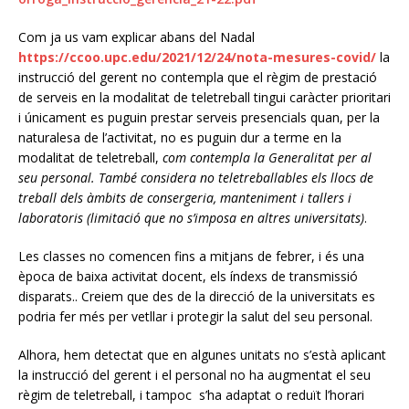
Com ja us vam explicar abans del Nadal
https://ccoo.upc.edu/2021/12/24/nota-mesures-covid/
la
instrucció del gerent no contempla que el règim de prestació
de serveis en la modalitat de teletreball tingui caràcter prioritari
i únicament es puguin prestar serveis presencials quan, per la
naturalesa de l’activitat, no es puguin dur a terme en la
modalitat de teletreball,
com contempla la Generalitat per al
seu personal. També considera no teletreballables els llocs de
treball dels àmbits de consergeria, manteniment i tallers i
laboratoris (limitació que no s’imposa en altres universitats)
.
Les classes no comencen fins a mitjans de febrer, i és una
època de baixa activitat docent, els índexs de transmissió
disparats.. Creiem que des de la direcció de la universitats es
podria fer més per vetllar i protegir la salut del seu personal.
Alhora, hem detectat que en algunes unitats no s’està aplicant
la instrucció del gerent i el personal no ha augmentat el seu
règim de teletreball, i tampoc s’ha adaptat o reduït l’horari