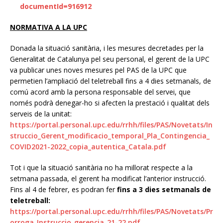
documentId=916912
NORMATIVA A LA UPC
Donada la situació sanitària, i les mesures decretades per la
Generalitat de Catalunya pel seu personal,
el gerent de la UPC
va publicar unes noves mesures pel PAS de la UPC que
permetien l’ampliació del teletreball fins a 4 dies setmanals, de
comú acord amb la persona responsable del servei, que
només podrà denegar-ho si afecten la prestació i qualitat dels
serveis de la unitat:
https://portal.personal.upc.edu/rrhh/files/PAS/Novetats/In
struccio_Gerent_modificacio_temporal_Pla_Contingencia_
COVID2021-2022_copia_autentica_Catala.pdf
Tot i que la situació sanitària no ha millorat respecte a la
setmana passada, el gerent ha modificat l’anterior instrucció.
Fins al 4 de febrer, es podran fer
fins a 3 dies setmanals de
teletreball:
https://portal.personal.upc.edu/rrhh/files/PAS/Novetats/Pr
orroga_Instruccio_gerencia_21-22.pdf