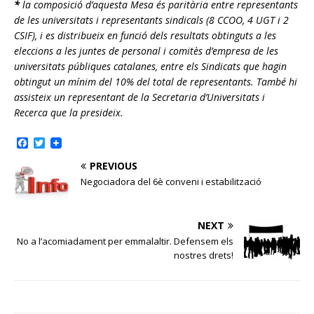
*
la composició d’aquesta Mesa és paritària entre representants
de les universitats i representants sindicals (8 CCOO, 4 UGT i 2
CSIF), i es distribueix en funció dels resultats obtinguts a les
eleccions a les juntes de personal i comitès d’empresa de les
universitats públiques catalanes, entre els Sindicats que hagin
obtingut un mínim del 10% del total de representants. També hi
assisteix un representant de la Secretaria d’Universitats i
Recerca que la presideix.
F
T
a
w
c
i
PREVIOUS
e
t
Negociadora del 6è conveni i estabilització
b
t
o
e
o
r
k
NEXT
No a l’acomiadament per emmalaltir. Defensem els
nostres drets!