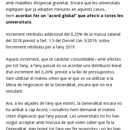
amb malalties d’especial gravetat. Encara que les universitats
expliquen que ja adopten mesures en aquests casos,
hem
acordat fer un “acord global” que afecti a totes les
universitats
.
Increment retributiu addicional del 0,25% de la massa salarial
del 2018 previst a l’art. 1.5 del Decret Llei 3/2019, sobre
l’increment retributiu per a l’any 2019.
Aquest increment, que té caràcter consolidable i amb efectes
per tot l’any, a l’any passat es va acordar una distribució lineal
d’un increment del 0,20% previst a la llei de pressupostos.
Vam utilitzar el mateix criteri que el que es va utilitzar a la
Mesa de negociació de la Generalitat, encara que no era
vinculant.
Ara, a les alçades de l’any que estem, la Generalitat encara no
ha arribat a cap Acord, i nosaltres hem demanat el mateix
criteri d’aplicació que l’any passat. Les universitats no ho han
volgut acceptar amb l’excusa de què volen saber que fa la
Generalitat. Han tingut tot l’any per fer propostes i no les han