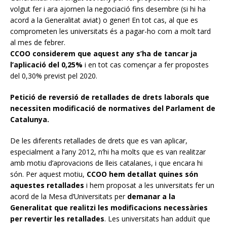
volgut fer i ara ajornen la negociació fins desembre (si hi ha
acord a la Generalitat aviat) o gener! En tot cas, al que es
comprometen les universitats és a pagar-ho com a molt tard
al mes de febrer.
CCOO considerem que aquest any s’ha de tancar ja
l’aplicació del 0,25%
i en tot cas començar a fer propostes
del 0,30% previst pel 2020.
Petició de reversió de retallades de drets laborals que
necessiten modificació de normatives del Parlament de
Catalunya.
De les diferents retallades de drets que es van aplicar,
especialment a l’any 2012, n’hi ha molts que es van realitzar
amb motiu d’aprovacions de lleis catalanes, i que encara hi
són. Per aquest motiu,
CCOO hem detallat quines són
aquestes retallades
i hem proposat a les universitats fer un
acord de la Mesa d’Universitats per
demanar a la
Generalitat que realitzi les modificacions necessàries
per revertir les retallades
. Les universitats han adduït que