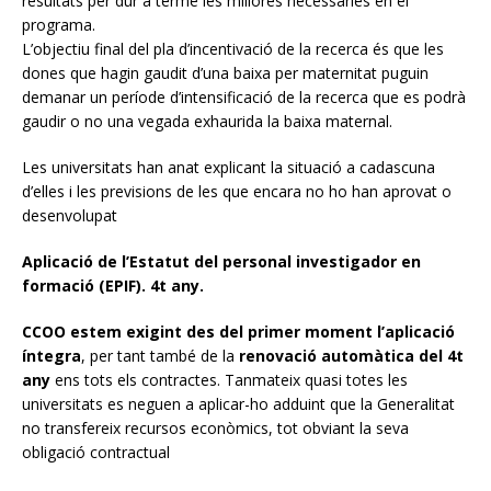
resultats per dur a terme les millores necessàries en el
programa.
L’objectiu final del pla d’incentivació de la recerca és que les
dones que hagin gaudit d’una baixa per maternitat puguin
demanar un període d’intensificació de la recerca que es podrà
gaudir o no una vegada exhaurida la baixa maternal.
Les universitats han anat explicant la situació a cadascuna
d’elles i les previsions de les que encara no ho han aprovat o
desenvolupat
Aplicació de l’Estatut del personal investigador en
formació (EPIF). 4t any.
CCOO estem exigint des del primer moment l’aplicació
íntegra
, per tant també de la
renovació automàtica del 4t
any
ens tots els contractes. Tanmateix quasi totes les
universitats es neguen a aplicar-ho adduint que la Generalitat
no transfereix recursos econòmics, tot obviant la seva
obligació contractual