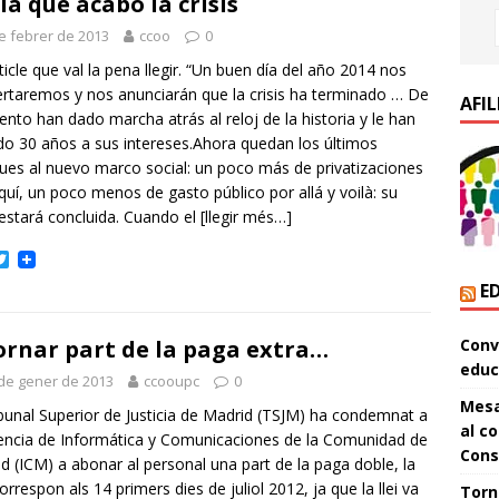
dia que acabó la crisis
e febrer de 2013
ccoo
0
ticle que val la pena llegir. “Un buen día del año 2014 nos
rtaremos y nos anunciarán que la crisis ha terminado … De
AFIL
to han dado marcha atrás al reloj de la historia y le han
o 30 años a sus intereses.Ahora quedan los últimos
ues al nuevo marco social: un poco más de privatizaciones
quí, un poco menos de gasto público por allá y voilà: su
estará concluida. Cuando el
[llegir més…]
T
w
E
i
t
t
Conve
ornar part de la paga extra…
e
r
educ
de gener de 2013
ccooupc
0
Mesa
ibunal Superior de Justicia de Madrid (TSJM) ha condemnat a
al co
encia de Informática y Comunicaciones de la Comunidad de
Conse
d (ICM) a abonar al personal una part de la paga doble, la
orrespon als 14 primers dies de juliol 2012, ja que la llei va
Torn