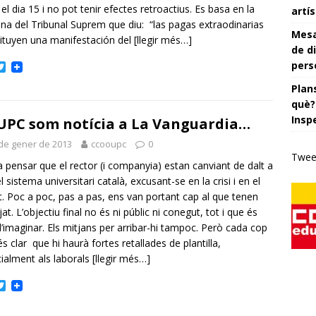
r el dia 15 i no pot tenir efectes retroactius. Es basa en la
artís
ina del Tribunal Suprem que diu: “las pagas extraodinarias
Mesa
ituyen una manifestación del
[llegir més…]
de di
pers
T
w
Plans
i
t
què?
t
Insp
UPC som notícia a La Vanguardia…
e
r
de gener de 2013
ccooupc
0
Twee
a pensar que el rector (i companyia) estan canviant de dalt a
l sistema universitari català, excusant-se en la crisi i en el
it. Poc a poc, pas a pas, ens van portant cap al que tenen
at. L’objectiu final no és ni públic ni conegut, tot i que és
 d’imaginar. Els mitjans per arribar-hi tampoc. Però cada cop
s clar que hi haurà fortes retallades de plantilla,
ialment als laborals
[llegir més…]
T
w
i