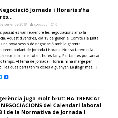
t
t
Negociació Jornada i Horaris s’ha
e
r
rès…
de gener de 2013
ccooupc
0
ns passat es van reprendre les negociacions amb la
cia. Aquest divendres, dia 18 de gener, el Comitè i la Junta
 una nova sessió de negociació amb la gerenta.
nuarem parlant de Jornada i Horaris. No tractarem ni la
da setmanal, ni el total d’hores l’any. Per tant es pot tancar
c temps. Al tema de Jornada i Horaris hi ha marge per
rd i les dues parts tenim coses a guanyar. La
[llegir més…]
T
w
i
t
t
gerència juga molt brut: HA TRENCAT
e
r
 NEGOCIACIONS del Calendari laboral
3 i de la Normativa de Jornada i