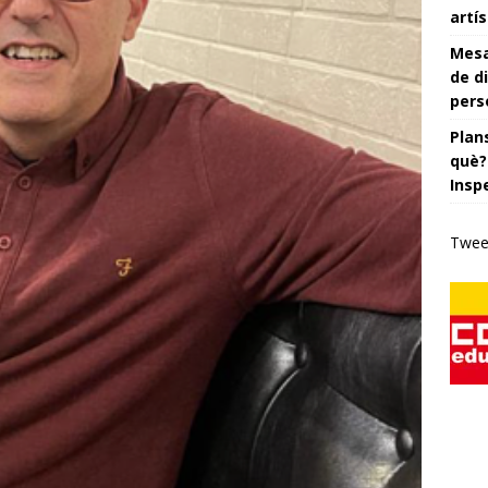
artís
Mesa
de di
pers
Plans
què?
Insp
Twee