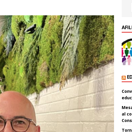
AFIL
E
Conve
educ
Mesa
al co
Conse
Torn