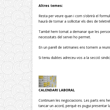
Altres temes:
Resta per veure quan i com s’obrirà el formular
haurà de tornar a sol·licitar els dies de teletre
També hem tornat a demanar que les persones 
necessitats del servei ho permet.
En un parell de setmanes ens tornem a reunir 
Si teniu dubtes adreceu-vos a la secció sindi
CALENDARI LABORAL
Continuen les negociacions. Les parts ens h
tancar un acord, perquè es pugui presentar l