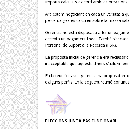
Imports calculats d’acord amb les previsions d
Ara estem negociant en cada universitat a q
percentatges es calculen sobre la massa salaria
Gerència no està disposada a fer un pagament
accepta un pagament lineal. També s’escuden 
Personal de Suport a la Recerca (PSR).
La proposta inicial de gerència era reclassif
inacceptable que aquests diners s’utilitzin p
En la reunió d’avui, gerència ha proposat emp
d’alguns perfils. En la següent reunió conti
ELECCIONS JUNTA PAS FUNCIONARI