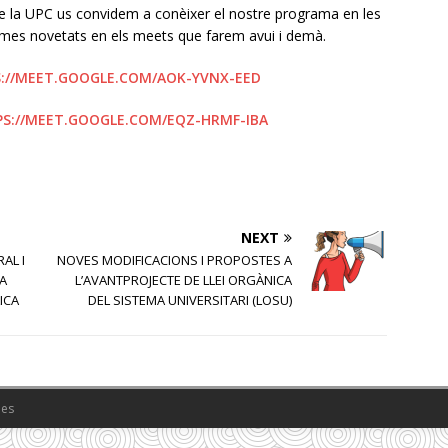
de la UPC us convidem a conèixer el nostre programa en les
ltimes novetats en els meets que farem avui i demà.
://MEET.GOOGLE.COM/AOK-YVNX-EED
S://MEET.GOOGLE.COM/EQZ-HRMF-IBA
NEXT
AL I
NOVES MODIFICACIONS I PROPOSTES A
A
L’AVANTPROJECTE DE LLEI ORGÀNICA
ICA
DEL SISTEMA UNIVERSITARI (LOSU)
es