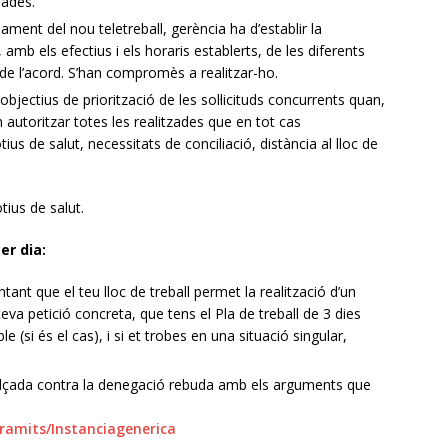
dades.
ament del nou teletreball, gerència ha d’establir la
amb els efectius i els horaris establerts, de les diferents
) de l’acord. S’han compromès a realitzar-ho.
objectius de priorització de les sol·licituds concurrents quan,
 autoritzar totes les realitzades que en tot cas
us de salut, necessitats de conciliació, distància al lloc de
ius de salut.
er dia:
ant que el teu lloc de treball permet la realització d’un
a teva petició concreta, que tens el Pla de treball de 3 dies
(si és el cas), i si et trobes en una situació singular,
.
d’alçada contra la denegació rebuda amb els arguments que
Tramits/Instanciagenerica