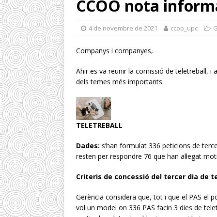
CCOO nota inform
4 de novembre de 2021
ccoo_upc
G
Companys i companyes,
Ahir es va reunir la comissió de teletreball,
dels temes més importants.
TELETREBALL
Dades:
s’han formulat 336 peticions de terce
resten per respondre 76 que han al·legat moti
Criteris de concessió del tercer dia de te
Gerència considera que, tot i que el PAS el 
vol un model on 336 PAS facin 3 dies de telet