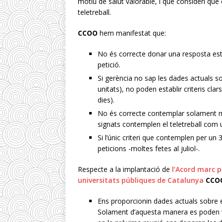
motiu de salut valorable, i que consideri que 
teletreball.
CCOO
hem manifestat que:
No és correcte donar una resposta est
petició.
Si gerència no sap les dades actuals sob
unitats), no poden establir criteris clar
dies).
No és correcte contemplar solament mot
signats contemplen el teletreball com u
Si l’únic criteri que contemplen per un 
peticions -moltes fetes al juliol-.
Respecte a la implantació de
l’Acord marc p
universitats públiques de Catalunya
CCO
Ens proporcionin dades actuals sobre el
Solament d’aquesta manera es poden va