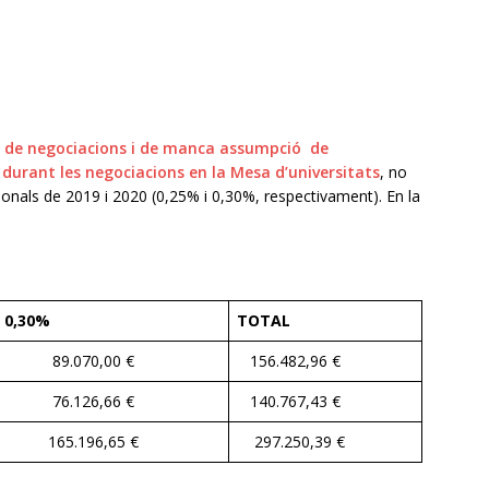
 de negociacions i de manca assumpció de
 durant les negociacions en la Mesa d’universitats
, no
cionals de 2019 i 2020 (0,25% i 0,30%, respectivament). En la
0,30%
TOTAL
89.070,00 €
156.482,96 €
76.126,66 €
140.767,43 €
165.196,65 €
297.250,39 €