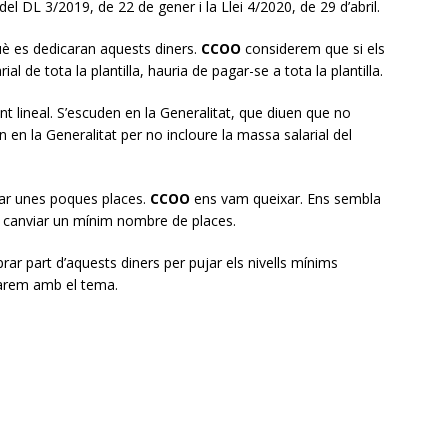
el DL 3/2019, de 22 de gener i la Llei 4/2020, de 29 d’abril.
uè es dedicaran aquests diners.
CCOO
considerem que si els
l de tota la plantilla, hauria de pagar-se a tota la plantilla.
 lineal. S’escuden en la Generalitat, que diuen que no
en la Generalitat per no incloure la massa salarial del
icar unes poques places.
CCOO
ens vam queixar. Ens sembla
er canviar un mínim nombre de places.
rar part d’aquests diners per pujar els nivells mínims
nuarem amb el tema.