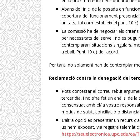
en la pròxima reunió ens donaran les 
Abans de l’inici de la posada en funcion
cobertura del funcionament presencial, 
unitats, tal com estableix el punt 10 c
La comissió ha de negociar els criteris 
per necessitats del servei, no es puguin
contemplaran: situacions singulars, moti
treball. Punt 10 d) de l’acord.
Per tant, no solament han de contemplar mot
Reclamació contra la denegació del terc
Pots contestar el correu rebut argument
tercer dia, i no s’ha fet un anàlisi de l
consensuat amb el/la vostre responsable 
motius de salut, conciliació o distància
L’altra opció és presentar un recurs 
us hem exposat, via registre telemàtic:
https://seuelectronica.upc.edu/ca/