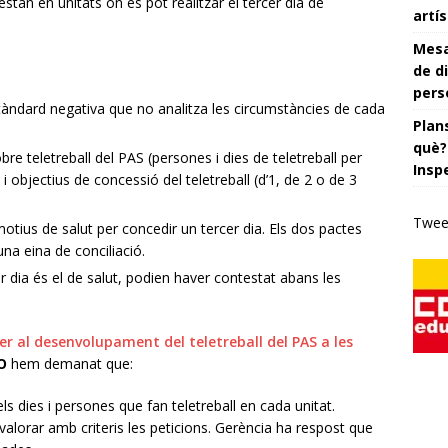
estan en unitats on es pot realitzar el tercer dia de
artís
Mesa
de di
pers
àndard negativa que no analitza les circumstàncies de cada
Plans
què?
re teletreball del PAS (persones i dies de teletreball per
Insp
s i objectius de concessió del teletreball (d’1, de 2 o de 3
Twee
ius de salut per concedir un tercer dia. Els dos pactes
na eina de conciliació.
3r dia és el de salut, podien haver contestat abans les
er al desenvolupament del teletreball del PAS a les
O
hem demanat que:
s dies i persones que fan teletreball en cada unitat.
lorar amb criteris les peticions. Gerència ha respost que