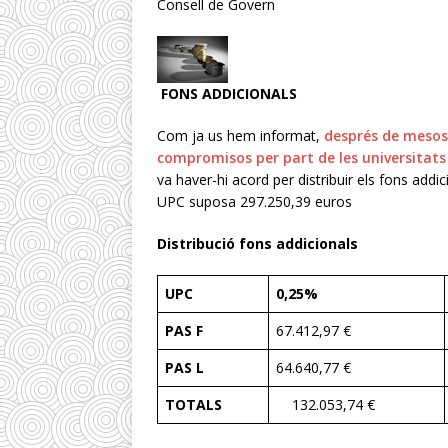
Consell de Govern
FONS ADDICIONALS
Com ja us hem informat,
després de mesos
compromisos per part de les universitats
va haver-hi acord per distribuir els fons addi
UPC suposa 297.250,39 euros
Distribució fons addicionals
UPC
0,25%
PAS F
67.412,97 €
PAS L
64.640,77 €
TOTALS
132.053,74 €