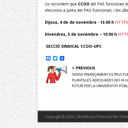
Us recordem que
CCOO
del PAS funcionari 
eleccions a Junta del PAS Funcionari, i les ú
Dijous, 4 de de novembre · 13.00 h
HTTPS
Divendres, 5 de novembre – 10.00 h
HTTP
SECCIÓ SINDICAL CCOO-UPC
F
T
a
w
c
i
PREVIOUS
e
t
SENSE FINANÇAMENT ESTRUCTUR
b
t
PLANTILLES ADEQUADES NO HI H
o
e
o
r
FUTUR PER LA UNIVERSITAT PÚBL
k
Copyright © 2026 | WordPress Theme by
MH Them