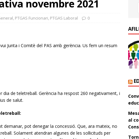
ativa novembre 2021
eneral
,
PTGAS Funcionari
,
PTGAS Laboral
0
AFIL
 i avui Junta i Comitè del PAS amb gerència. Us fem un resum
E
r dia de teletreball. Gerència ha respost 260 negativament, i
Conve
us de salut.
educ
Mesa
letreball:
al co
pot demanar, pot denegar la concessió. Que, ara mateix, no
Conse
reball. Solament atendran algunes de les sol·licituds per
Torn