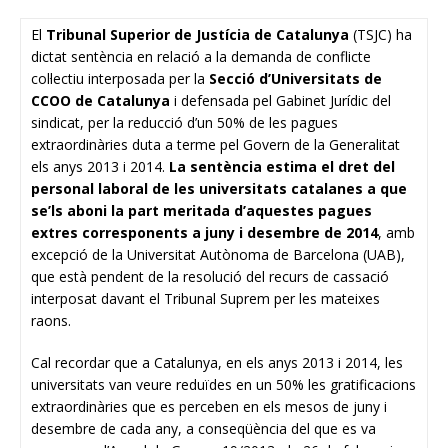
El
Tribunal Superior de Justícia de Catalunya
(TSJC) ha
dictat sentència en relació a la demanda de conflicte
col·lectiu interposada per la
Secció d’Universitats de
CCOO de Catalunya
i defensada pel Gabinet Jurídic del
sindicat, per la reducció d’un 50% de les pagues
extraordinàries duta a terme pel Govern de la Generalitat
els anys 2013 i 2014.
La sentència estima el dret del
personal laboral de les universitats catalanes a que
se’ls aboni la part meritada d’aquestes pagues
extres corresponents a juny i desembre de 2014
, amb
excepció de la Universitat Autònoma de Barcelona (UAB),
que està pendent de la resolució del recurs de cassació
interposat davant el Tribunal Suprem per les mateixes
raons.
Cal recordar que a Catalunya, en els anys 2013 i 2014, les
universitats van veure reduïdes en un 50% les gratificacions
extraordinàries que es perceben en els mesos de juny i
desembre de cada any, a conseqüència del que es va