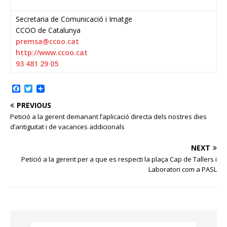
Secretaria de Comunicació i Imatge
CCOO de Catalunya
premsa@ccoo.cat
http://www.ccoo.cat
93 481 29 05
F
T
a
w
c
i
PREVIOUS
e
t
Petició a la gerent demanant l’aplicació directa dels nostres dies
b
t
d’antiguitat i de vacances addicionals
o
e
o
r
k
NEXT
Petició a la gerent per a que es respecti la plaça Cap de Tallers i
Laboratori com a PASL