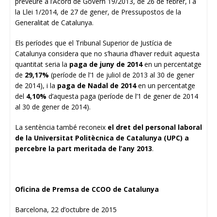
preveure a l’Acord de Govern 19/2013, de 26 de febrer, i a
la Llei 1/2014, de 27 de gener, de Pressupostos de la
Generalitat de Catalunya.
Els períodes que el Tribunal Superior de Justícia de
Catalunya considera que no s’hauria d’haver reduït aquesta
quantitat seria la
paga de juny de 2014
en un percentatge
de
29,17%
(període de l’1 de juliol de 2013 al 30 de gener
de 2014), i la
paga de Nadal de 2014
en un percentatge
del
4,10%
d’aquesta paga (període de l’1 de gener de 2014
al 30 de gener de 2014).
La sentència també reconeix
el dret del personal laboral
de la Universitat Politècnica de Catalunya (UPC) a
percebre la part meritada de l’any 2013
.
Oficina de Premsa de CCOO de Catalunya
Barcelona, 22 d’octubre de 2015